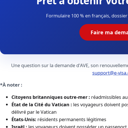
Prêt à obtenir vot
Formulaire 100 % en français, dossier v
Faire ma dem
Une question sur la demande d'AVE, son renouvellemen
support@e-visa.
*À noter :
Citoyens britanniques outre-mer :
réadmissibles a
État de la Cité du Vatican :
les voyageurs doivent p
délivré par le Vatican
États-Unis:
résidents permanents légitimes
Israël :
les voyageurs doivent posséder un passeport i