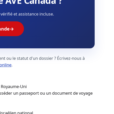
re AVE Canada ?
érifié et assistance incluse.
ande
→
t ou le statut d'un dossier ? Écrivez-nous à
online
.
u Royaume-Uni
osséder un passeport ou un document de voyage
sraélien national