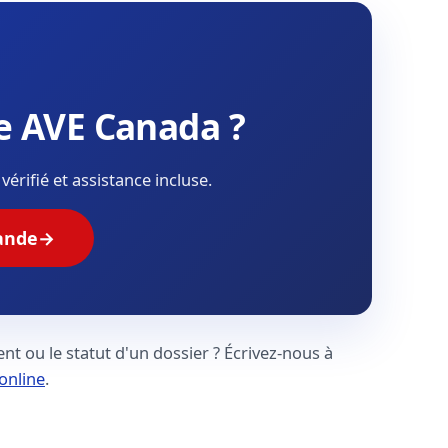
re AVE Canada ?
érifié et assistance incluse.
ande
→
t ou le statut d'un dossier ? Écrivez-nous à
online
.