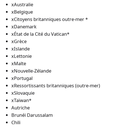
xAustralie
xBelgique
xCitoyens britanniques outre-mer *
xDanemark
xÉtat de la Cité du Vatican*
xGrèce
xIslande
xLettonie
xMalte
xNouvelle-Zélande
xPortugal
xRessortissants britanniques (outre-mer)
xSlovaquie
xTaïwan*
Autriche
Brunéi Darussalam
Chili